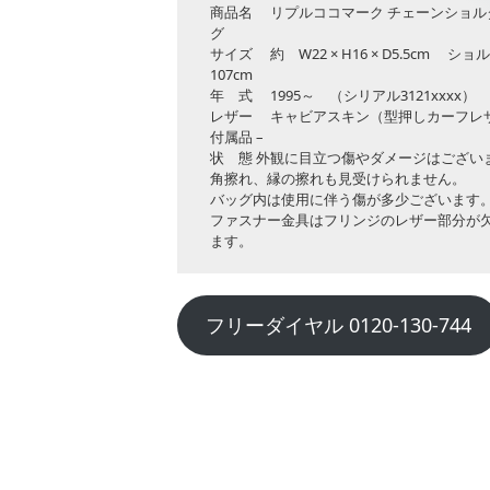
商品名 リプルココマーク チェーンショル
グ
サイズ 約 W22 × H16 × D5.5cm ショ
107cm
年 式 1995～ （シリアル3121xxxx）
レザー キャビアスキン（型押しカーフレ
付属品 –
状 態 外観に目立つ傷やダメージはござい
角擦れ、縁の擦れも見受けられません。
バッグ内は使用に伴う傷が多少ございます
ファスナー金具はフリンジのレザー部分が
ます。
フリーダイヤル 0120-130-744