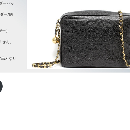
ダーバッ
ルダー/約
ザー）
ません。
。
欠品となり